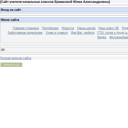
[
Сайт учителя начальных классов Ермаковой Юлии Александровны
]
Вход на сайт
Меню сайта
Главная страница
Портфолио
Новости
Наша школа
Наш класс 4Е
Род
Заботливым родителям
Учим и учимся
Для Вас, ребята
ГТО: готов к труду и.
Видео
Фотоальбом
00
Полная версия сайта