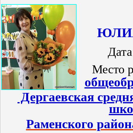
ЮЛИ
Дата
Место 
общеобр
Дергаевская
средн
шко
Раменского райо