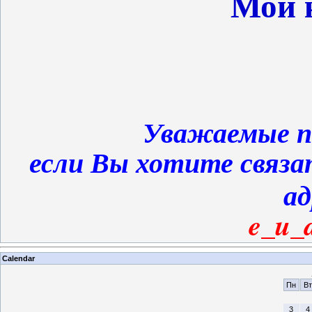
Мои 
Уважаемые п
если Вы хотите связа
ад
e_u_
Calendar
Пн
Вт
3
4