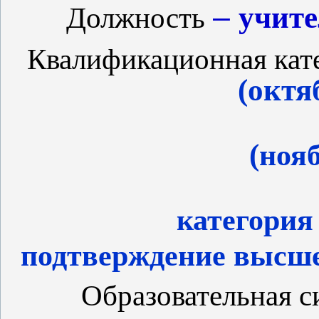
–
учите
Должность
Квалификационная кат
(октя
I ка
(
нояб
вы
категория 
подтверждение высше
Образовательная с