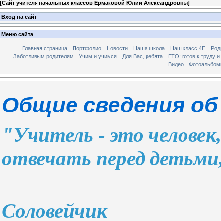
[
Сайт учителя начальных классов Ермаковой Юлии Александровны
]
Вход на сайт
Меню сайта
Главная страница
Портфолио
Новости
Наша школа
Наш класс 4Е
Род
Заботливым родителям
Учим и учимся
Для Вас, ребята
ГТО: готов к труду и.
Видео
Фотоальбом
Общие сведения об
"Учитель - это человек,
отвечать перед детьми,
С
Соловейчик